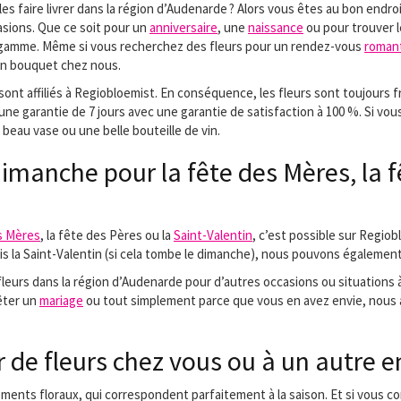
es faire livrer dans la région d’Audenarde ? Alors vous êtes au bon endro
asions. Que ce soit pour un
anniversaire
, une
naissance
ou pour trouver 
 gamme. Même si vous recherchez des fleurs pour un rendez-vous
roman
on bouquet chez nous.
sont affiliés à Regiobloemist. En conséquence, les fleurs sont toujours fr
une garantie de 7 jours avec une garantie de satisfaction à 100 %. Si vou
beau vase ou une belle bouteille de vin.
e dimanche pour la fête des Mères, la 
s Mères
, la fête des Pères ou la
Saint-Valentin
, c’est possible sur Regiob
is la Saint-Valentin (si cela tombe le dimanche), nous pouvons également 
 fleurs dans la région d’Audenarde pour d’autres occasions ou situatio
fêter un
mariage
ou tout simplement parce que vous en avez envie, nous 
r de fleurs chez vous ou à un autre e
ments floraux, qui correspondent parfaitement à la saison. Et si vous co