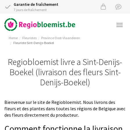
Garantie de fraîchement
7 jours de fraîchement
Togg
navi
Home
Fleuristes
Province Oost-Vlaanderen
Fleuriste Sint-Denijs-Boekel
Regiobloemist livre a Sint-Denijs-
Boekel (livraison des fleurs Sint-
Denijs-Boekel)
Bienvenue sur le site de Regiobloemist. Nous livrons des
fleurs et des plantes dans toutes les régions de Belgique avec
des fleurs directement du producteur..
Comment fonctionne la livraison