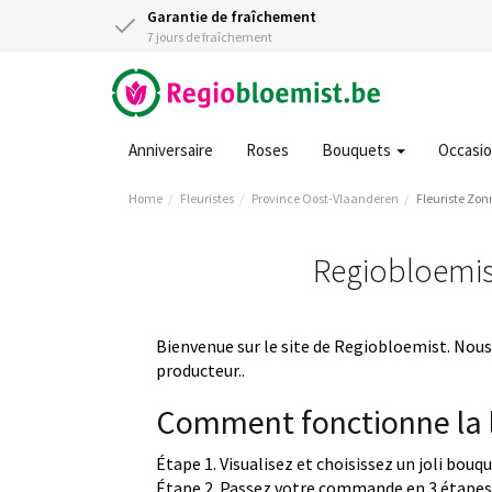
Garantie de fraîchement
7 jours de fraîchement
Anniversaire
Roses
Bouquets
Occasi
Home
Fleuristes
Province Oost-Vlaanderen
Fleuriste Zo
Regiobloemist
Bienvenue sur le site de Regiobloemist. Nous 
producteur..
Comment fonctionne la l
Étape 1. Visualisez et choisissez un joli bouq
Étape 2. Passez votre commande en 3 étapes 