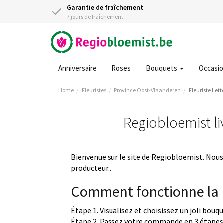
Garantie de fraîchement
7 jours de fraîchement
Anniversaire
Roses
Bouquets
Occasi
Home
Fleuristes
Province Oost-Vlaanderen
Fleuriste Le
Regiobloemist li
Bienvenue sur le site de Regiobloemist. Nous 
producteur..
Comment fonctionne la l
Étape 1. Visualisez et choisissez un joli bouq
Étape 2. Passez votre commande en 3 étapes 