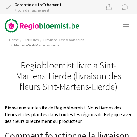
Garantie de fraîchement
7 jours de fraîchement
Togg
navi
Home
Fleuristes
Province Oost-Vlaanderen
Fleuriste Sint-Martens-Lierde
Regiobloemist livre a Sint-
Martens-Lierde (livraison des
fleurs Sint-Martens-Lierde)
Bienvenue sur le site de Regiobloemist. Nous livrons des
fleurs et des plantes dans toutes les régions de Belgique avec
des fleurs directement du producteur..
Comment fonctionne la livraison