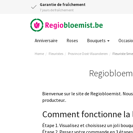
Garantie de fraîchement
7 jours de fraîchement
Anniversaire
Roses
Bouquets
Occasi
Home
Fleuristes
Province Oost-Vlaanderen
Fleuriste Sme
Regiobloemis
Bienvenue sur le site de Regiobloemist. Nous 
producteur..
Comment fonctionne la l
Étape 1. Visualisez et choisissez un joli bouq
Étape 2. Passez votre commande en 3 étapes 