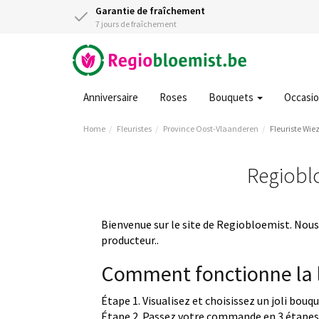
Garantie de fraîchement
7 jours de fraîchement
Anniversaire
Roses
Bouquets
Occasi
Home
Fleuristes
Province Oost-Vlaanderen
Fleuriste Wie
Regioblo
Bienvenue sur le site de Regiobloemist. Nous 
producteur..
Comment fonctionne la l
Étape 1. Visualisez et choisissez un joli bouq
Étape 2. Passez votre commande en 3 étapes 