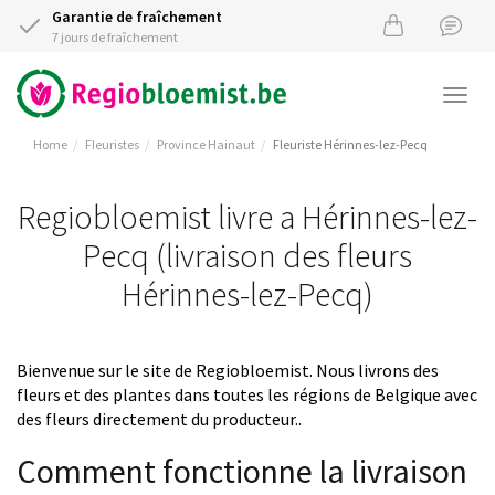
Garantie de fraîchement
7 jours de fraîchement
Togg
navi
Home
Fleuristes
Province Hainaut
Fleuriste Hérinnes-lez-Pecq
Regiobloemist livre a Hérinnes-lez-
Pecq (livraison des fleurs
Hérinnes-lez-Pecq)
Bienvenue sur le site de Regiobloemist. Nous livrons des
fleurs et des plantes dans toutes les régions de Belgique avec
des fleurs directement du producteur..
Comment fonctionne la livraison