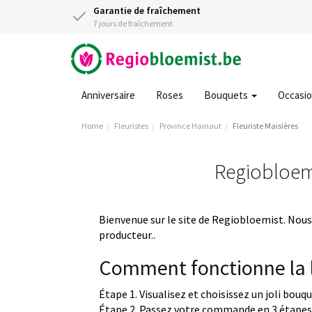
Garantie de fraîchement
7 jours de fraîchement
Anniversaire
Roses
Bouquets
Occasi
Home
Fleuristes
Province Hainaut
Fleuriste Maisières
Regiobloemis
Bienvenue sur le site de Regiobloemist. Nous 
producteur..
Comment fonctionne la l
Étape 1. Visualisez et choisissez un joli bouq
Étape 2. Passez votre commande en 3 étapes 