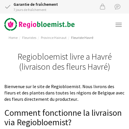
Garantie de fraîchement
7 jours de fraîchement
Togg
navi
Home
Fleuristes
Province Hainaut
Fleuriste Havré
Regiobloemist livre a Havré
(livraison des fleurs Havré)
Bienvenue sur le site de Regiobloemist. Nous livrons des
fleurs et des plantes dans toutes les régions de Belgique avec
des fleurs directement du producteur..
Comment fonctionne la livraison
via Regiobloemist?