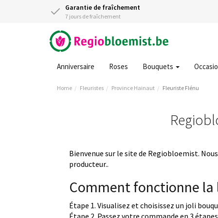
Garantie de fraîchement
7 jours de fraîchement
Anniversaire
Roses
Bouquets
Occasi
Home
Fleuristes
Province Hainaut
Fleuriste Flénu
Regioblo
Bienvenue sur le site de Regiobloemist. Nous 
producteur..
Comment fonctionne la l
Étape 1. Visualisez et choisissez un joli bouq
Étape 2. Passez votre commande en 3 étapes 