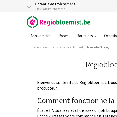
Garantie de fraîchement
7 jours de fraîchement
Anniversaire
Roses
Bouquets
Occasi
Home
Fleuristes
Province Hainaut
Fleuriste Blicquy
Regiobloem
Bienvenue sur le site de Regiobloemist. Nous 
producteur..
Comment fonctionne la l
Étape 1. Visualisez et choisissez un joli bouq
Étape 2. Passez votre commande en 3 étapes 