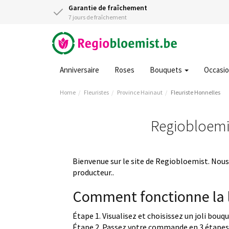
Garantie de fraîchement
7 jours de fraîchement
Anniversaire
Roses
Bouquets
Occasi
Home
Fleuristes
Province Hainaut
Fleuriste Honnelles
Regiobloemis
Bienvenue sur le site de Regiobloemist. Nous 
producteur..
Comment fonctionne la l
Étape 1. Visualisez et choisissez un joli bouq
Étape 2. Passez votre commande en 3 étapes 