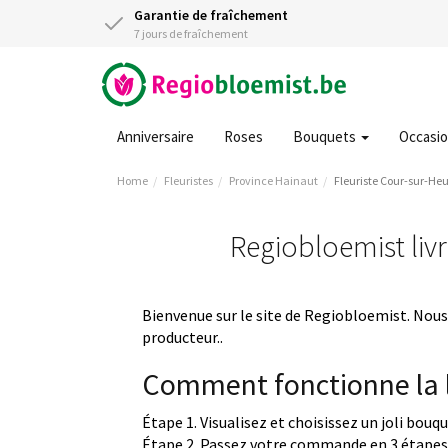
Garantie de fraîchement
7 jours de fraîchement
Anniversaire
Roses
Bouquets
Occasi
Home
Fleuristes
Province Hainaut
Fleuriste Cour-sur-He
Regiobloemist livr
Bienvenue sur le site de Regiobloemist. Nous 
producteur..
Comment fonctionne la l
Étape 1. Visualisez et choisissez un joli bouq
Étape 2. Passez votre commande en 3 étapes 