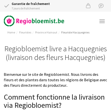
Garantie de fraîchement
7 jours de fraîchement
Togg
navi
Home
Fleuristes
Province Hainaut
Fleuriste Hacquegnies
Regiobloemist livre a Hacquegnies
(livraison des fleurs Hacquegnies)
Bienvenue sur le site de Regiobloemist. Nous livrons des
fleurs et des plantes dans toutes les régions de Belgique avec
des fleurs directement du producteur..
Comment fonctionne la livraison
via Regiobloemist?