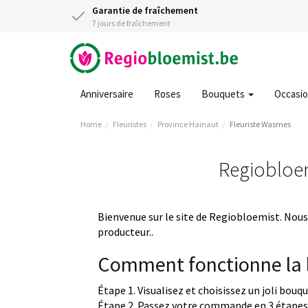
Garantie de fraîchement
7 jours de fraîchement
Anniversaire
Roses
Bouquets
Occasi
Home
Fleuristes
Province Hainaut
Fleuriste Wasmes
Regiobloem
Bienvenue sur le site de Regiobloemist. Nous 
producteur..
Comment fonctionne la l
Étape 1. Visualisez et choisissez un joli bouq
Étape 2. Passez votre commande en 3 étapes 