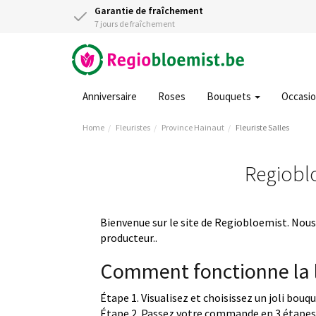
Garantie de fraîchement
7 jours de fraîchement
Anniversaire
Roses
Bouquets
Occasi
Home
Fleuristes
Province Hainaut
Fleuriste Salles
Regiobloe
Bienvenue sur le site de Regiobloemist. Nous 
producteur..
Comment fonctionne la l
Étape 1. Visualisez et choisissez un joli bouq
Étape 2. Passez votre commande en 3 étapes 