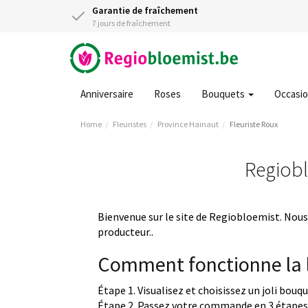
Garantie de fraîchement
7 jours de fraîchement
Anniversaire
Roses
Bouquets
Occasi
Home
Fleuristes
Province Hainaut
Fleuriste Roux
Regiobl
Bienvenue sur le site de Regiobloemist. Nous 
producteur..
Comment fonctionne la l
Étape 1. Visualisez et choisissez un joli bouq
Étape 2. Passez votre commande en 3 étapes 