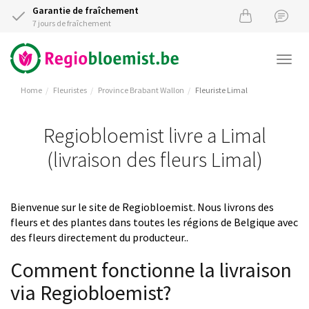
Garantie de fraîchement
7 jours de fraîchement
Togg
navi
Home
Fleuristes
Province Brabant Wallon
Fleuriste Limal
Regiobloemist livre a Limal
(livraison des fleurs Limal)
Bienvenue sur le site de Regiobloemist. Nous livrons des
fleurs et des plantes dans toutes les régions de Belgique avec
des fleurs directement du producteur..
Comment fonctionne la livraison
via Regiobloemist?