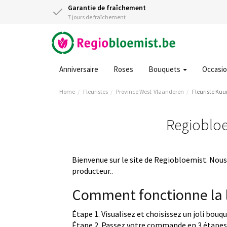
Garantie de fraîchement
7 jours de fraîchement
Anniversaire
Roses
Bouquets
Occasi
Home
Fleuristes
Province West-Vlaanderen
Fleuriste Kuu
Regiobloem
Bienvenue sur le site de Regiobloemist. Nous 
producteur..
Comment fonctionne la l
Étape 1. Visualisez et choisissez un joli bouq
Étape 2. Passez votre commande en 3 étapes 