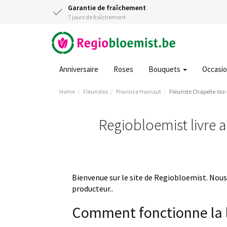
Garantie de fraîchement
7 jours de fraîchement
Anniversaire
Roses
Bouquets
Occasi
Home
Fleuristes
Province Hainaut
Fleuriste Chapelle-le
Regiobloemist livre a
Bienvenue sur le site de Regiobloemist. Nous 
producteur..
Comment fonctionne la l