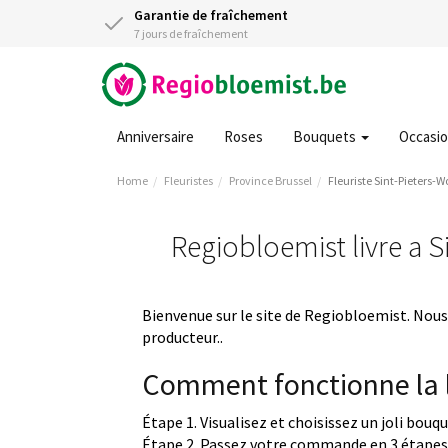
Garantie de fraîchement
7 jours de fraîchement
Anniversaire
Roses
Bouquets
Occasi
Home
Fleuristes
Province Brussel
Fleuriste Sint-Pieters-
Regiobloemist livre a S
Bienvenue sur le site de Regiobloemist. Nous 
producteur..
Comment fonctionne la l
Étape 1. Visualisez et choisissez un joli bouq
Étape 2. Passez votre commande en 3 étapes 